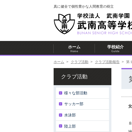
真に健全で個性豊かな人間教育の樹立
ホーム
学校紹介
Home
Guide
ホーム
>
クラブ活動
>
クラブ活動報告
>
第
クラブ活動
様々な部活動
サッカー部
水泳部
陸上部