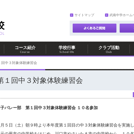
サイトマップ
武南中学ホーム
コース紹介
学校行事
クラブ活動
Course
School life
Club
１回中３対象体験練習会
第１回中３対象体験練習会
女子バレー部 第１回中３対象体験練習会
１０名参加
８月５日（土）朝９時より本年度第１回目の中３対象体験練習会を実施
地元の蕨市の中学校をはじめ、川口市やさいたま市の中学校から、１０