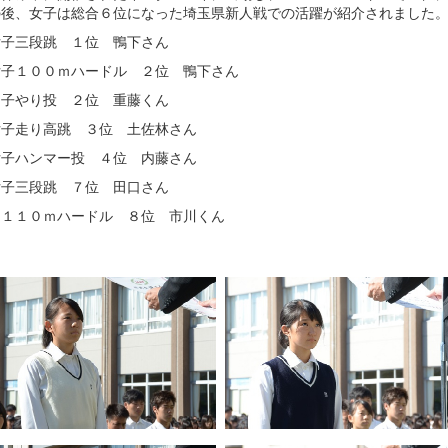
の後、女子は総合６位になった埼玉県新人戦での活躍が紹介されました
女子三段跳 １位 鴨下さん
女子１００ｍハードル ２位 鴨下さん
男子やり投 ２位 重藤くん
女子走り高跳 ３位 土佐林さん
女子ハンマー投 ４位 内藤さん
女子三段跳 ７位 田口さん
男１１０ｍハードル ８位 市川くん