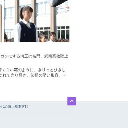
ーガンにする埼玉の名門、武南高校陸上
清く白い
霜
のように、きりっとひきし
すぐれて光り輝き、節操の堅い形容。＜
いじめ防止基本方針