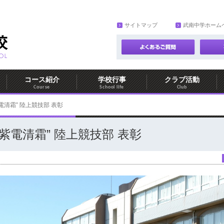
サイトマップ
武南中学ホーム
コース紹介
学校行事
クラブ活動
Course
School life
Club
電清霜” 陸上競技部 表彰
”紫電清霜” 陸上競技部 表彰