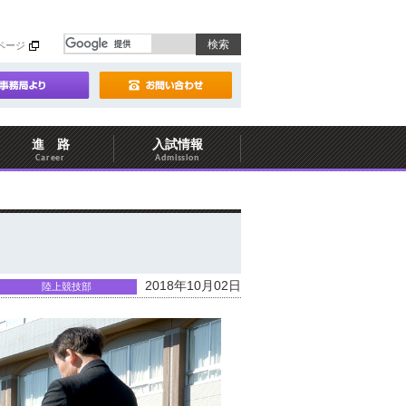
ページ
進 路
入試情報
Career
Admission
2018年10月02日
陸上競技部