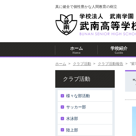
真に健全で個性豊かな人間教育の樹立
ホーム
学校紹介
Home
Guide
ホーム
>
クラブ活動
>
クラブ活動報告
>
”紫
クラブ活動
様々な部活動
サッカー部
水泳部
陸上部