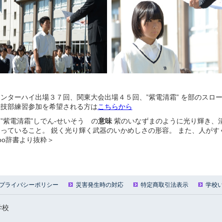
インターハイ出場３７回、関東大会出場４５回、”紫電清霜” を部のスロ
競技部練習参加を希望される方は
こちらから
”紫電清霜”しでん-せいそう の
意味
紫のいなずまのように光り輝き、
まっていること。 鋭く光り輝く武器のいかめしさの形容。 また、人が
oo辞書より抜粋＞
プライバシーポリシー
災害発生時の対応
特定商取引法表示
学校
学校