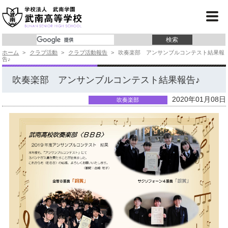
学校紹介
コース紹介
ホーム
>
クラブ活動
>
クラブ活動報告
>
吹奏楽部 アンサンブルコンテスト結果報
学校行事
告♪
クラブ活動
吹奏楽部 アンサンブルコンテスト結果報告♪
2020年01月08日
進 路
吹奏楽部
入試情報
よくあるご質問
事務局より
サイトマップ