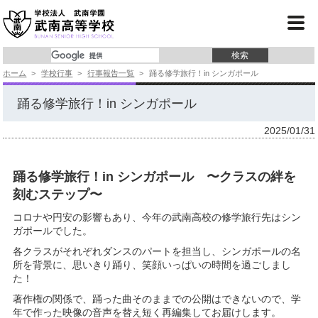
学校紹介
コース紹介
ホーム
>
学校行事
>
行事報告一覧
>
踊る修学旅行！in シンガポール
学校行事
踊る修学旅行！in シンガポール
クラブ活動
2025/01/31
進 路
入試情報
踊る修学旅行！in シンガポール 〜クラスの絆を
刻むステップ〜
よくあるご質問
コロナや円安の影響もあり、今年の武南高校の修学旅行先はシン
ガポールでした。
事務局より
各クラスがそれぞれダンスのパートを担当し、シンガポールの名
所を背景に、思いきり踊り、笑顔いっぱいの時間を過ごしまし
た！
著作権の関係で、踊った曲そのままでの公開はできないので、学
年で作った映像の音声を替え短く再編集してお届けします。
サイトマップ